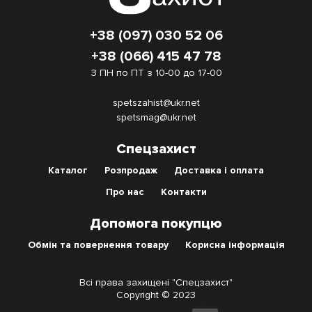
+38 (097) 030 52 06
+38 (066) 415 47 78
З ПН по ПТ з 10-00 до 17-00
spetszahist@ukr.net
spetsmag@ukr.net
Меню
Спецзахист
нижнього
Каталог
Розпродаж
Доставка і оплата
колонтитулу
Про нас
Контакти
Допомога покупцю
Обмін та повернення товару
Корисна інформація
Всі права захищені "Спецзахист"
Copyright © 2023