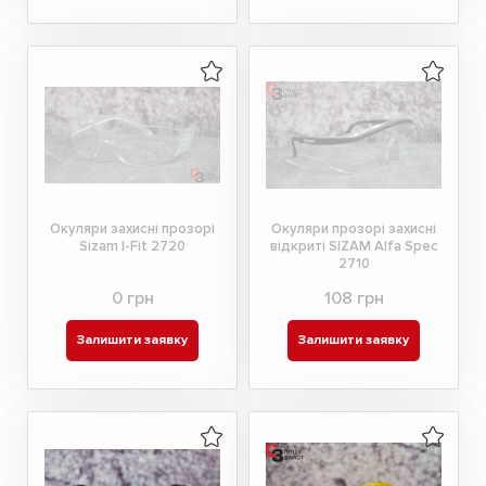
Окуляри захисні прозорі
Окуляри прозорі захисні
Sizam I-Fit 2720
відкриті SIZAM Alfa Spec
2710
0 грн
108 грн
Залишити заявку
Залишити заявку