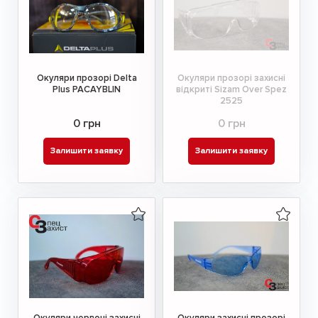
Окуляри прозорі Delta
Окуляри прозорі захисні
Plus PACAYBLIN
відкриті Sizam Over Spez
2525
0 грн
0 грн
Залишити заявку
Залишити заявку
Окуляри червоні захисні
Окуляри захисні прозорі