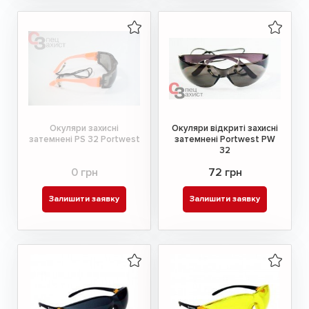
Окуляри захисні
Окуляри відкриті захисні
затемнені PS 32 Portwest
затемнені Portwest PW
32
0 грн
72 грн
Залишити заявку
Залишити заявку