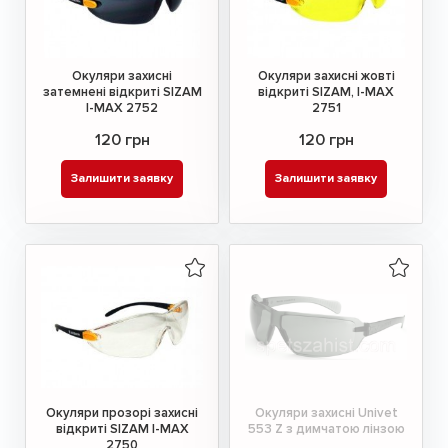
Окуляри захисні
Окуляри захисні жовті
затемнені відкриті SIZAM
відкриті SIZAM, I-MAX
I-MAX 2752
2751
120 грн
120 грн
Залишити заявку
Залишити заявку
Окуляри прозорі захисні
Окуляри захисні Univet
відкриті SIZAM I-MAX
553 Z з димчатою лінзою
2750